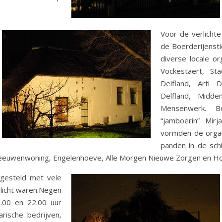
Voor de verlichte
de Boerderijenst
diverse locale or
Vockestaert, Stad
Delfland, Arti 
Delfland, Midde
Mensenwerk. Bo
“jamboerin” Mir
vormden de organ
panden in de sch
eeuwenwoning, Engelenhoeve, Alle Morgen Nieuwe Zorgen en Hoev
gesteld met vele
licht waren.Negen
.00 en 22.00 uur
rische bedrijven,