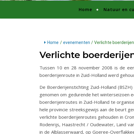
Home
Natuur en cu
Home
/
evenementen
/
Verlichte boerderije
Verlichte boerderije
Tussen 10 en 28 november 2008 is de eerst
boerderijenroute in Zuid-Holland werd gehoude
De Boerderijenstichting Zuid-Holland (BSZH) h
genomen om gedurende het winterseizoen een
boerderijenroutes in Zuid-Holland te organise
hele provincie streeksgewijs aan de beurt ge
verlichte boerderijenroutes gehouden in Crom
Rodenrijs, Haastrecht / Oudewater, Land va
in de Alblasserwaard, op Goeree-Overflakke