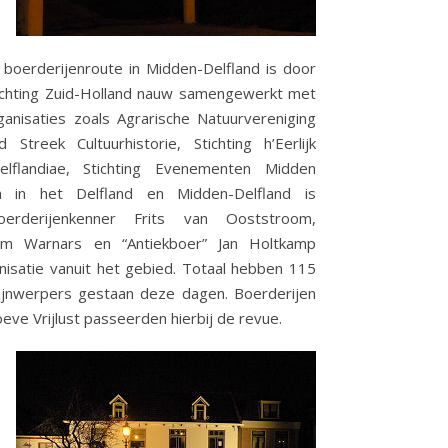
 boerderijenroute in Midden-Delfland is door
ichting Zuid-Holland nauw samengewerkt met
ganisaties zoals Agrarische Natuurvereniging
 Streek Cultuurhistorie, Stichting h’Eerlijk
Delflandiae, Stichting Evenementen Midden
n in het Delfland en Midden-Delfland is
erderijenkenner Frits van Ooststroom,
jam Warnars en “Antiekboer” Jan Holtkamp
isatie vanuit het gebied. Totaal hebben 115
ijnwerpers gestaan deze dagen. Boerderijen
e Vrijlust passeerden hierbij de revue.