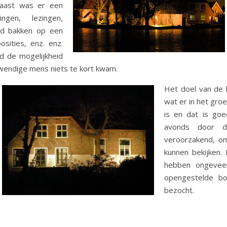
naast was er een
ngen, lezingen,
ood bakken op een
sities, enz. enz.
d de mogelijkheid
nwendige mens niets te kort kwam.
Het doel van de 
wat er in het gro
is en dat is go
avonds door d
veroorzakend, om
kunnen bekijken.
hebben ongevee
opengestelde boe
bezocht.