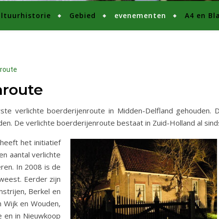
ltuurhistorie
Gebied
evenementen
A4 en Bl
nroute
nroute
e verlichte boerderijenroute in Midden-Delfland gehouden. Di
n. De verlichte boerderijenroute bestaat in Zuid-Holland al sind
eeft het initiatief
 aantal verlichte
ren. In 2008 is de
weest. Eerder zijn
strijen, Berkel en
n Wijk en Wouden,
e en in Nieuwkoop