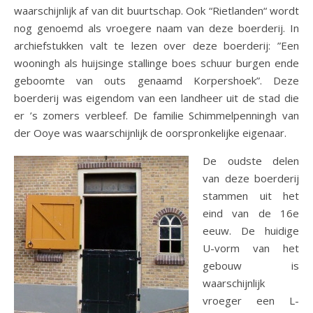
waarschijnlijk af van dit buurtschap. Ook “Rietlanden“ wordt
nog genoemd als vroegere naam van deze boerderij. In
archiefstukken valt te lezen over deze boerderij: ”Een
wooningh als huijsinge stallinge boes schuur burgen ende
geboomte van outs genaamd Korpershoek”. Deze
boerderij was eigendom van een landheer uit de stad die
er ’s zomers verbleef. De familie Schimmelpenningh van
der Ooye was waarschijnlijk de oorspronkelijke eigenaar.
De oudste delen
van deze boerderij
stammen uit het
eind van de 16e
eeuw. De huidige
U-vorm van het
gebouw is
waarschijnlijk
vroeger een L-