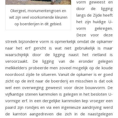
vorm geweest en
door de ligging
Okergeel, monumentengroen en
langs de Zijde heeft
wit zijn veel voorkomende kleuren
het zijn huidige U-
op boerderijen in dit gebied.
vorm gekregen.
Deze voor deze
streek bijzondere vorm is opmerkelijk omdat de opkamer
naar het erf gericht is wat niet gebruikelijk is maar
waarschijnlijk door de ligging naast het rietland is
veroorzaakt. De ligging van de eronder gelegen
melkkelders probeerde men zoveel mogelijk op de koude
noordoost zijde te situeren. Vanuit de opkamer is er goed
zicht op de inrit naar de boerderij en misschien is dat ook
wel een overweging geweest voor deze bouwvorm. De
vijfkantige stenen karnmolen is gelegen in het besloten U-
vormige erf. In een dergelijke karnmolen liep vroeger een
paard zijn rondjes en via een ingenieuze aandrijving werd
de karnton aangedreven die zich in de naastgelegen