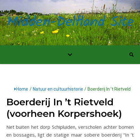
Midden-Delfland Site
Home
/
Natuur en cultuurhistorie
/
Boerderij In ’t Rietveld
Boerderij In ’t Rietveld
(voorheen Korpershoek)
Net buiten het dorp Schipluiden, verscholen achter bomen
en bossages, ligt de statige maar sobere boerderij “In ’t