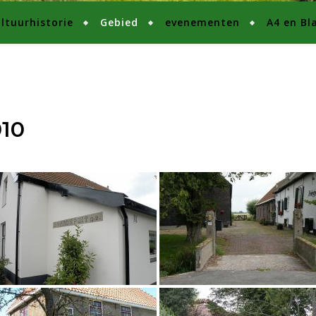
ltuurhistorie
Gebied
evenementen
A4 en Bl
010