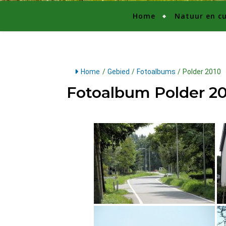
Home
Natuur en cu
Home
/
Gebied
/
Fotoalbums
/
Polder 2010
Fotoalbum Polder 2