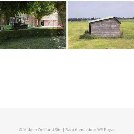
@ Midden-Delfland Site |
Bard thema door
WP Royal
.