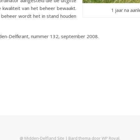
rdinator aangesteld die de uitgifte
 kwaliteit van het beheer bewaakt.
1 jaar na aanl
t beheer wordt het in stand houden
idden-Delfkrant, nummer 132, september 2008.
@ Midden-Delfland Site |
Bard thema door
WP Royal
.