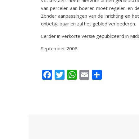
Vockestaert heeft hiervoor al een gebiedscoö
van percelen aan boeren moet regelen en de
Zonder aanpassingen van de inrichting en he
onbetaalbaar en zal het gebied verloederen.
Eerder in verkorte versie gepubliceerd in M
September 2008
Facebook
Twitter
WhatsApp
Email
Delen