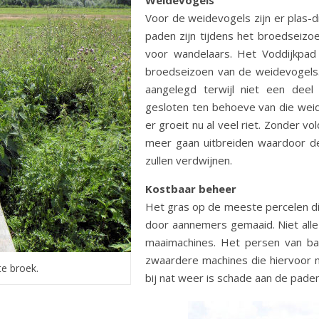
Weidevogels
Voor de weidevogels zijn er plas-
paden zijn tijdens het broedseizo
voor wandelaars. Het Voddijkpad b
broedseizoen van de weidevogels.
aangelegd terwijl niet een dee
gesloten ten behoeve van die weid
er groeit nu al veel riet. Zonder v
meer gaan uitbreiden waardoor 
zullen verdwijnen.
Kostbaar beheer
Het gras op de meeste percelen di
door aannemers gemaaid. Niet alle
maaimachines. Het persen van ba
zwaardere machines die hiervoor n
e broek.
bij nat weer is schade aan de pade