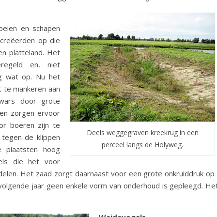
oeien en schapen
 creëerden op die
n platteland. Het
egeld en, niet
og wat op. Nu het
at te mankeren aan
dwars door grote
ken zorgen ervoor
or boeren zijn te
Deels weggegraven kreekrug in een
 tegen de klippen
perceel langs de Holyweg.
 plaatsten hoog
els die het voor
elen. Het zaad zorgt daarnaast voor een grote onkruiddruk op h
volgende jaar geen enkele vorm van onderhoud is gepleegd. Het