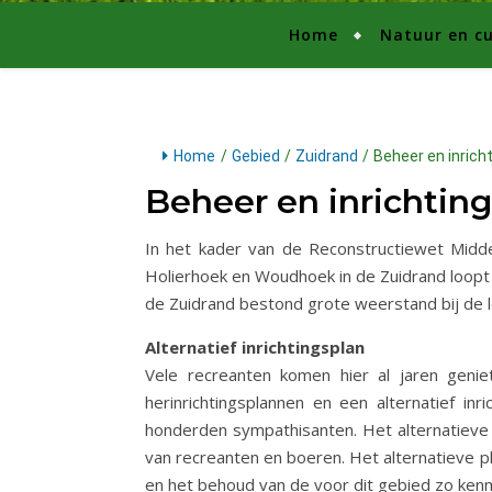
Home
Natuur en cu
Home
/
Gebied
/
Zuidrand
/
Beheer en inrich
Beheer en inrichting
In het kader van de Reconstructiewet Midden
Holierhoek en Woudhoek in de Zuidrand loopt
de Zuidrand bestond grote weerstand bij de l
Alternatief inrichtingsplan
Vele recreanten komen hier al jaren gen
herinrichtingsplannen en een alternatief in
honderden sympathisanten. Het alternatieve
van recreanten en boeren. Het alternatieve pl
en het behoud van de voor dit gebied zo kenm