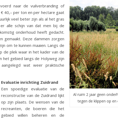
oerd naar de vuilverbranding of
€ 40,– per ton en per hectare gaat
rlijk veel beter zijn als al het gras
er alle schijn van dat men bij de
oekomstig onderhoud heeft gedacht.
mmen gemaakt. Deze dammen zorgen
zijn om te kunnen maaien. Langs de
de plek waar in het kader van de
In het gebied langs de Holyweg zijn
aangelegd wat weer praktische
Evaluatie inrichting Zuidrand
Een spoedige evaluatie van de
Al ruim 2 jaar geen onder
reconstructie van de Zuidrand lijkt
tegen de klippen op en 
op zijn plaats. De wensen van de
recreanten, de boeren die het
gebied willen beheren en de