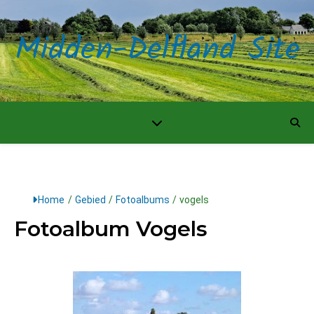
Midden-Delfland Site
Home
/
Gebied
/
Fotoalbums
/
vogels
Fotoalbum Vogels