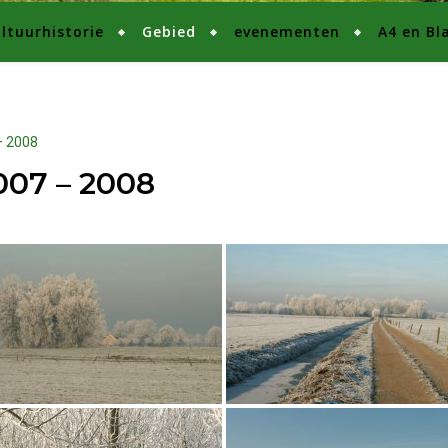
ltuurhistorie
Gebied
evenementen
A4 en Bl
– 2008
007 – 2008