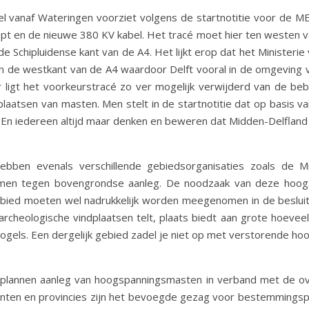
el vanaf Wateringen voorziet volgens de startnotitie voor de 
oopt en de nieuwe 380 KV kabel. Het tracé moet hier ten westen v
e Schipluidense kant van de A4. Het lijkt erop dat het Ministeri
an de westkant van de A4 waardoor Delft vooral in de omgeving 
ligt het voorkeurstracé zo ver mogelijk verwijderd van de be
 plaatsen van masten. Men stelt in de startnotitie dat op basis
. En iedereen altijd maar denken en beweren dat Midden-Delfland z
bben evenals verschillende gebiedsorganisaties zoals de Mi
enomen tegen bovengrondse aanleg. De noodzaak van deze hoog
ied moeten wel nadrukkelijk worden meegenomen in de besluitv
 archeologische vindplaatsen telt, plaats biedt aan grote hoev
ogels. Een dergelijk gebied zadel je niet op met verstorende h
gsplannen aanleg van hoogspanningsmasten in verband met de o
en en provincies zijn het bevoegde gezag voor bestemmingspla