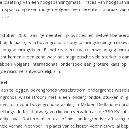
 plaatsing van een hoogspanningsmast. Tracés van hoogspann
en sportcomplexen mogen volgens een recente uitspraak van 
racé.
oktober 2005 aan gemeenten, provincies en netwerkbeheerd
ij de aanleg van bovengrondse hoogspanningsleidingen nieuwe s
oogspanningslijnen. Bij het realiseren van nieuwe hoogspanni
echt komen in een zone waar het magnetische veld sterker is dan 
bben volgens internationaal onderzoek een grotere kans op 
e risico verantwoordelijk zijn.
abel
 aan te leggen, bovengronds wisselstroom, ondergronds wissels
ngronds wisselstroom met alleen ondergrondse stukken in 
men toch voor bovengrondse aanleg in Midden-Delfland en pro
l langs de Kruithuisweg zou kunnen vervallen als de 380 KV ka
rlijn naar Rotterdam een al of niet ondergrondse aftakking 
ele verhaal niet voor. In plaats van te kiezen voor nieuwe, al bep