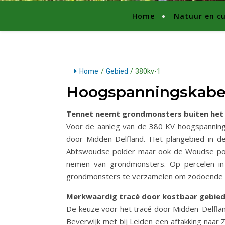
Home
Natuur en cu
Home
/
Gebied
/
380kv-1
Hoogspanningskabel
Tennet neemt grondmonsters buiten het
Voor de aanleg van de 380 KV hoogspanning
door Midden-Delfland. Het plangebied in de
Abtswoudse polder maar ook de Woudse polde
nemen van grondmonsters. Op percelen in
grondmonsters te verzamelen om zodoende d
Merkwaardig tracé door kostbaar gebie
De keuze voor het tracé door Midden-Delflan
Beverwijk met bij Leiden een aftakking naar