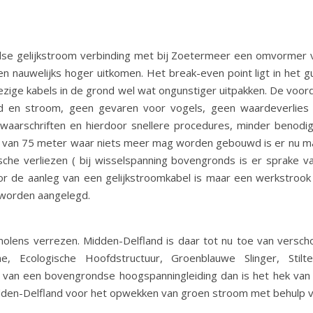
ondse gelijkstroom verbinding met bij Zoetermeer een omvormer v
nauwelijks hoger uitkomen. Het break-even point ligt in het guns
ge kabels in de grond wel wat ongunstiger uitpakken. De voorde
nd en stroom, geen gevaren voor vogels, geen waardeverlies
waarschriften en hierdoor snellere procedures, minder benodi
ok van 75 meter waar niets meer mag worden gebouwd is er nu ma
che verliezen ( bij wisselspanning bovengronds is er sprake v
or de aanleg van een gelijkstroomkabel is maar een werkstrook
 worden aangelegd.
dmolens verrezen. Midden-Delfland is daar tot nu toe van versch
, Ecologische Hoofdstructuur, Groenblauwe Slinger, Stilt
w van een bovengrondse hoogspanningleiding dan is het hek va
 Midden-Delfland voor het opwekken van groen stroom met behulp 