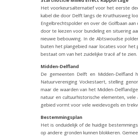
Startnotitie Milieu Effect Rapportage
Het voorkeursalternatief voor het eerste de
kabel die door Delft langs de Kruithuisweg l
Engelbrechtspolder en over de Golfbaan aan d
door te kiezen voor bundeling en situering a
nieuwe bebouwing. In de Abtswoudse polder 
buiten het plangebied naar locaties voor het
bestaat om van het zuidelijke tracé af te zien
Midden-Delfland
De gemeenten Delft en Midden-Delfland he
Natuurvereniging Vockestaert, stelling g
maar de waarden van het Midden-Delflandgeb
natuur en cultuurhistorische elementen, vele
gebied vormt voor vele weidevogels en trekv
Bestemmingsplan
Het is onduidelijk of de huidige bestemmin
op andere gronden kunnen blokkeren. Gemeent