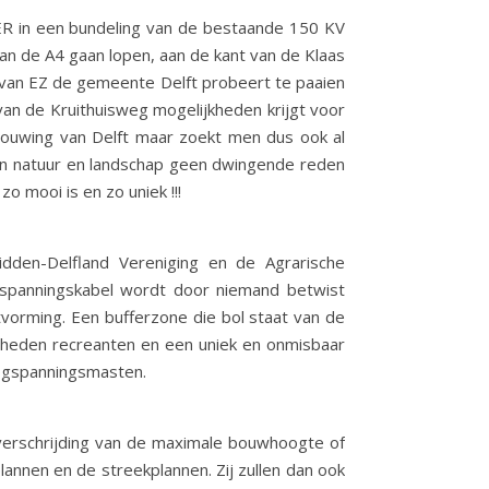
MER in een bundeling van de bestaande 150 KV
an de A4 gaan lopen, aan de kant van de Klaas
e van EZ de gemeente Delft probeert te paaien
van de Kruithuisweg mogelijkheden krijgt voor
bouwing van Delft maar zoekt men dus ook al
 van natuur en landschap geen dwingende reden
o mooi is en zo uniek !!!
dden-Delfland Vereniging en de Agrarische
spanningskabel wordt door niemand betwist
orming. Een bufferzone die bol staat van de
eelheden recreanten en een uniek en onmisbaar
oogspanningsmasten.
verschrijding van de maximale bouwhoogte of
nnen en de streekplannen. Zij zullen dan ook