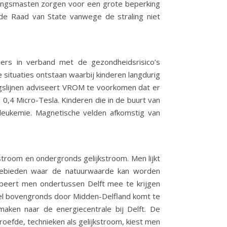
ingsmasten zorgen voor een grote beperking
de Raad van State vanwege de straling niet
ers in verband met de gezondheidsrisico’s
ituaties ontstaan waarbij kinderen langdurig
ngslijnen adviseert VROM te voorkomen dat er
0,4 Micro-Tesla. Kinderen die in de buurt van
leukemie. Magnetische velden afkomstig van
troom en ondergronds gelijkstroom. Men lijkt
gebieden waar de natuurwaarde kan worden
beert men ondertussen Delft mee te krijgen
bel bovengronds door Midden-Delfland komt te
maken naar de energiecentrale bij Delft. De
roefde, technieken als gelijkstroom, kiest men