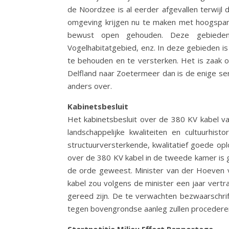
de Noordzee is al eerder afgevallen terwijl
omgeving krijgen nu te maken met hoogspanni
bewust open gehouden. Deze gebieden be
Vogelhabitatgebied, enz. In deze gebieden 
te behouden en te versterken. Het is zaak 
Delfland naar Zoetermeer dan is de enige se
anders over.
Kabinetsbesluit
Het kabinetsbesluit over de 380 KV kabel v
landschappelijke kwaliteiten en cultuurhis
structuurversterkende, kwalitatief goede op
over de 380 KV kabel in de tweede kamer is g
de orde geweest. Minister van der Hoeven va
kabel zou volgens de minister een jaar vert
gereed zijn. De te verwachten bezwaarschri
tegen bovengrondse aanleg zullen procederen