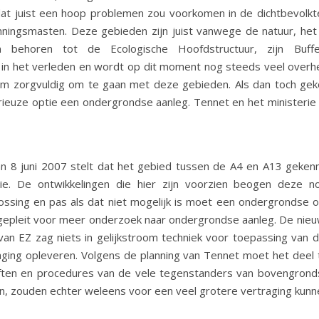
 dat juist een hoop problemen zou voorkomen in de dichtbevol
ngsmasten. Deze gebieden zijn juist vanwege de natuur, het l
horen tot de Ecologische Hoofdstructuur, zijn Bufferz
is in het verleden en wordt op dit moment nog steeds veel ov
om zorgvuldig om te gaan met deze gebieden. Als dan toch gek
rieuze optie een ondergrondse aanleg. Tennet en het ministerie
an 8 juni 2007 stelt dat het gebied tussen de A4 en A13 geken
torie. De ontwikkelingen die hier zijn voorzien beogen deze 
lossing en pas als dat niet mogelijk is moet een ondergrondse o
epleit voor meer onderzoek naar ondergrondse aanleg. De nieuwe
n EZ zag niets in gelijkstroom techniek voor toepassing van d
raging opleveren. Volgens de planning van Tennet moet het de
ften en procedures van de vele tegenstanders van bovengronds
, zouden echter weleens voor een veel grotere vertraging kunn