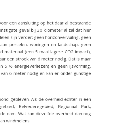
oor een aansluiting op het daar al bestaande
tigste geval bij 30 kilometer al zal dat hier
len zijn verder: geen horizonvervuiling, geen
 aan percelen, woningen en landschap, geen
gd materiaal (een 5 maal lagere CO2 impact),
ar een strook van 6 meter nodig. Dat is maar
an 5 % energieverliezen) en geen ijsvorming,
 van 6 meter nodig en kan er onder gunstige
oond gebleven. Als de overheid echter in een
egebied, Belvederegebied, Regionaal Park,
n de dam. Wat kan diezelfde overheid dan nog
van windmolens.