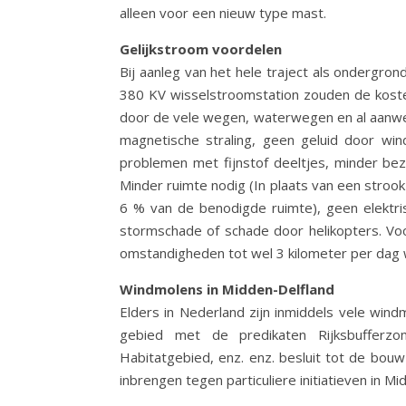
alleen voor een nieuw type mast.
Gelijkstroom voordelen
Bij aanleg van het hele traject als ondergr
380 KV wisselstroomstation zouden de kosten 
door de vele wegen, waterwegen en al aanwezi
magnetische straling, geen geluid door wi
problemen met fijnstof deeltjes, minder bez
Minder ruimte nodig (In plaats van een stro
6 % van de benodigde ruimte), geen elektris
stormschade of schade door helikopters. Vo
omstandigheden tot wel 3 kilometer per dag
Windmolens in Midden-Delfland
Elders in Nederland zijn inmiddels vele win
gebied met de predikaten Rijksbufferzone
Habitatgebied, enz. enz. besluit tot de bou
inbrengen tegen particuliere initiatieven in