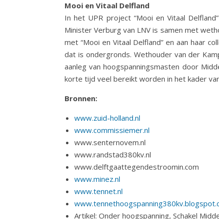
Mooi en Vitaal Delfland
In het UPR project “Mooi en Vitaal Delflan
Minister Verburg van LNV is samen met wethou
met “Mooi en Vitaal Delfland” en aan haar c
dat is ondergronds. Wethouder van der Kam
aanleg van hoogspanningsmasten door Midden
korte tijd veel bereikt worden in het kader van
Bronnen:
www.zuid-holland.nl
www.commissiemer.nl
www.senternovem.nl
www.randstad380kv.nl
www.delftgaattegendestroomin.com
www.minez.nl
www.tennet.nl
www.tennethoogspanning380kv.blogspot.
Artikel: Onder hoogspanning, Schakel Midde