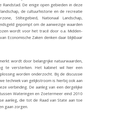
kte Randstad. De enige open gebieden in deze
andschap, de cultuurhistorie en de recreatie
one, Stiltegebied, Nationaal Landschap,
erheidsgeld gepompt om de aanwezige waarden
ozen wordt voor het tracé door o.a. Midden-
 van Economische Zaken denken daar blijkbaar
merkt wordt door belangrijke natuurwaarden,
nog te versterken. Het kabinet wil hier een
plossing worden onderzocht. Bij de discussie
 techniek van gelijkstroom is hierbij ook aan
eze verbinding. De aanleg van een dergelijke
el tussen Wateringen en Zoetermeer eind 2010
e aanleg, die tot de Raad van State aan toe
en gaan zorgen.