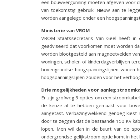
een bouwvergunning moeten afgeven voor de
van toekomstig gebruik. Nieuw aan te legg
worden aangelegd onder een hoogspanningst
Ministerie van VROM
VROM Staatssecretaris Van Geel heeft in 
geadviseerd dat voorkomen moet worden dat b
worden blootgesteld aan magneetvelden van h
woningen, scholen of kinderdagverblijven ter
bovengrondse hoogspanningslijnen wonen he
hoogspanningslijnen zouden voor het verhoogd
Drie mogelijkheden voor aanleg stroomk
Er zijn grofweg 3 opties om een stroomkabel
de keuze al te hebben gemaakt voor bove
aangetast. Verbazingwekkend genoeg kiest 
door te zeggen dat de bestaande 150 KV kabe
lopen. Men wil dan in de buurt van de spoo
ondergrondse gelijkstroom optie komt in het h