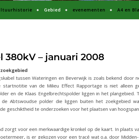
ltuurhistorie
Gebied
evenementen
A4 en Bl
 380kV – januari 2008
 zoekgebied
skabel tussen Wateringen en Beverwijk is zoals bekend door 
 startnotitie van de Milieu Effect Rapportage is niet alleen 
r en de Klaas Engelbrechtspolder liggen in het plangebied. Te
 de Abtswoudse polder die liggen buiten het zoekgebied wa
e geschiktheid te onderzoeken voor het plaatsen van hoogspa
d
d zorgt voor een merkwaardige kronkel op de kaart. In plaats v
 Zoetermeer, is er gekozen voor een tracé wat o.a. door Midden-