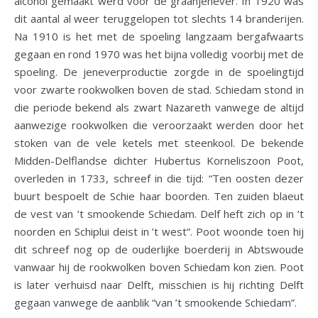
alcohol gemaakt werd voor de graanjenever. In 1920 was
dit aantal al weer teruggelopen tot slechts 14 branderijen.
Na 1910 is het met de spoeling langzaam bergafwaarts
gegaan en rond 1970 was het bijna volledig voorbij met de
spoeling. De jeneverproductie zorgde in de spoelingtijd
voor zwarte rookwolken boven de stad. Schiedam stond in
die periode bekend als zwart Nazareth vanwege de altijd
aanwezige rookwolken die veroorzaakt werden door het
stoken van de vele ketels met steenkool. De bekende
Midden-Delflandse dichter Hubertus Korneliszoon Poot,
overleden in 1733, schreef in die tijd: “Ten oosten dezer
buurt bespoelt de Schie haar boorden. Ten zuiden blaeut
de vest van ’t smookende Schiedam. Delf heft zich op in ’t
noorden en Schiplui deist in ’t west”. Poot woonde toen hij
dit schreef nog op de ouderlijke boerderij in Abtswoude
vanwaar hij de rookwolken boven Schiedam kon zien. Poot
is later verhuisd naar Delft, misschien is hij richting Delft
gegaan vanwege de aanblik “van ’t smookende Schiedam”.