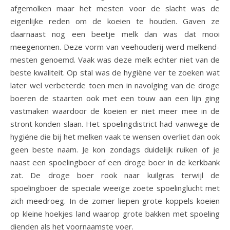
afgemolken maar het mesten voor de slacht was de
eigenlijke reden om de koeien te houden. Gaven ze
daarnaast nog een beetje melk dan was dat mooi
meegenomen. Deze vorm van veehouderij werd melkend-
mesten genoemd. Vaak was deze melk echter niet van de
beste kwaliteit. Op stal was de hygiëne ver te zoeken wat
later wel verbeterde toen men in navolging van de droge
boeren de staarten ook met een touw aan een lijn ging
vastmaken waardoor de koeien er niet meer mee in de
stront konden slaan. Het spoelingdistrict had vanwege de
hygiëne die bij het melken vaak te wensen overliet dan ook
geen beste naam. Je kon zondags duidelijk ruiken of je
naast een spoelingboer of een droge boer in de kerkbank
zat. De droge boer rook naar kuilgras terwijl de
spoelingboer de speciale weeïge zoete spoelinglucht met
zich meedroeg. In de zomer liepen grote koppels koeien
op kleine hoekjes land waarop grote bakken met spoeling
dienden als het voornaamste voer.