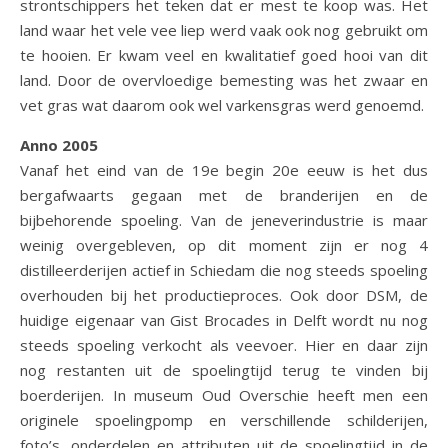
strontschippers het teken dat er mest te koop was. Het
land waar het vele vee liep werd vaak ook nog gebruikt om
te hooien. Er kwam veel en kwalitatief goed hooi van dit
land. Door de overvloedige bemesting was het zwaar en
vet gras wat daarom ook wel varkensgras werd genoemd.
Anno 2005
Vanaf het eind van de 19e begin 20e eeuw is het dus
bergafwaarts gegaan met de branderijen en de
bijbehorende spoeling. Van de jeneverindustrie is maar
weinig overgebleven, op dit moment zijn er nog 4
distilleerderijen actief in Schiedam die nog steeds spoeling
overhouden bij het productieproces. Ook door DSM, de
huidige eigenaar van Gist Brocades in Delft wordt nu nog
steeds spoeling verkocht als veevoer. Hier en daar zijn
nog restanten uit de spoelingtijd terug te vinden bij
boerderijen. In museum Oud Overschie heeft men een
originele spoelingpomp en verschillende schilderijen,
foto’s, onderdelen en attributen uit de spoelingtijd in de