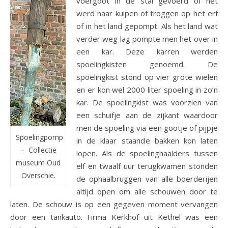
voergoot in de stal gevoerd of het
werd naar kuipen of troggen op het erf
of in het land gepompt. Als het land wat
verder weg lag pompte men het over in
een kar. Deze karren werden
spoelingkisten genoemd. De
spoelingkist stond op vier grote wielen
en er kon wel 2000 liter spoeling in zo’n
kar. De spoelingkist was voorzien van
een schuifje aan de zijkant waardoor
men de spoeling via een gootje of pijpje
Spoelingpomp
in de klaar staande bakken kon laten
– Collectie
lopen. Als de spoelinghaalders tussen
museum Oud
elf en twaalf uur terugkwamen stonden
Overschie.
de ophaalbruggen van alle boerderijen
altijd open om alle schouwen door te
laten. De schouw is op een gegeven moment vervangen
door een tankauto. Firma Kerkhof uit Kethel was een